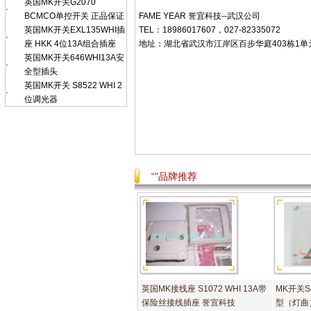
英国MK开关G2070
·
FAME YEAR 誉宜科技--武汉公司
BCMCO单控开关 正品保证
TEL：18986017607，027-82335072
英国MK开关EXL135WHI插
·
地址：湖北省武汉市江岸区百步华庭403栋1单元802
座 HKK 4位13A组合插座
英国MK开关646WHI13A安
·
全型插头
英国MK开关 S8522 WHI 2
·
位调光器
“”品牌推荐
英国MK接线座 S1072 WHI 13A带
MK开关S4
保险丝接线插座 誉宜科技
型（灯曲