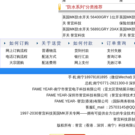
座
座
"防水系列"分类推荐
英国MK防水开关 56400GRY 1位开
英国MK防水
关 誉宜科技
保险丝接
英国MK防水开关 56891GRY 20AX
英国MK防
开关 誉宜科技
开关 誉
如何订购
关于送货
如何付款
订单查询
网上订购流程
普通物流
货到付款
支付失败
电话订购流程
配送方式
银行汇款
查询订单
大宗团购
配送费用
网上支付
无效订单
手 机:南宁18978181895（微信Wechat) 深
总机:南宁0771-2821300-0 深圳:
FAME YEAR-南宁市誉宜电子科技有限公司（亚太区营销展示物流
FAME YEAR-深圳市誉宜科技有限公司（誉宜全球技术
FAME YEAR- 譽宜(香港)有限公司 （国际商务联
客服E_mail ：25703145@QQ
1997-2030誉宜科技英国MK开关专网——拥有可提供全方位的专业
誉宜科技原创
版权所有：誉宜（香港．深圳．南宁）科技有限公司 南