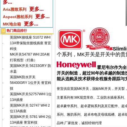
多...
更多...
Aria雅致系列
更多...
Aspect雅柏系列
更多...
MK地台箱
热门商品排行
英国MK接线座 S1072 WHI
·
13A带保险丝接线插座 誉宜
Slim
科技
个系列，MK开关是开关中的贵
MK开关S4787 WHI 20A有
·
灯双线型（灯曲）
英国MK开关 56233GRY 防
霍尼韦尔
作为全
·
水盖
开关的制造，超过90年的卓越的制造技
英国MK防水开关
能从选购及技术获得全程服务跟踪与
·
56400GRY 1位开关 誉宜科
技
誉宜供应英国MK开关，国标MK开关，开关掣，
英国MK开关S2757WHI 1位
·
主要系列有:MK现货库存、工业防水插座系列
13A插座
英国MK开关 S2747 WHI 2
超卓豪华系列、超卓逻辑系列及其它配件、超
·
位13A插座
系列、雅韵系列、超卓布电灵母线线槽、超卓组
英国MK开关 S781 WHI 2位
·
13A插座 誉宜科技
品种,厂家批发，诚招经销代理