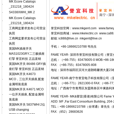
MK Ecore Catalogs
·
_231218_180424
·
S4338XWHI_MK 2
MK Ecore Catalogs
·
_231218_180424
誉宜科技官网：
www.mkgent.com
www.famey
工商网监要求发布公司营业
·
誉宜科技商城：
www.mkelectric.cn
www.ca88
执照
邮箱:
ic888@live.cn
mkgent@live.cn
工商网监要求发布公司营业
·
执照
手机： +86-18666210788 韦先生
英国MK插座开关
·
MAS1023GRY二三极插座
FAME YEAR- 深圳市誉宜科技有限公司（誉
灯掣 誉宜科技 正品直销
总机：（+86-755）83478005-0 MOB:+86-1
英国MK开关 86486 GRY插
FAX: （+86-755）83478005-808
·
座灯掣 誉宜科技 正品直销
地址：深圳市福田区滨河大道朗晴馨洲大厦23楼F
英国MK开关 K4673
FAME YEAR-南宁市誉宜电子科技有限公司
·
MCO，三位开关插座,配套
总机：（+86-771）2821300-0 FAX:（+86-77
金属明装底座
地址：广西南宁市青秀区东盟商务区中柬路利海亚洲
英国MK开关 K4671 MCO
·
一位开关插座, 配套金属明
FAME YEAR- MK&譽宜(香港)有限公司 Fame Y
装底座
ADD: 9/F ,Far East Consortium Building, 20
英国MK开关 5837WHI 2位
TEL：+86-18666210788（全球通）韋
·
USB changing
FAX:（852）28683626