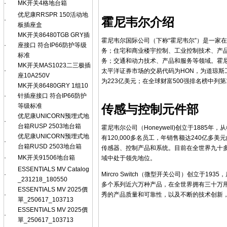
·
MK开关4格地台箱
优尼康RRSPR 150活动地
霍尼韦尔介绍
·
板插座盒
MK开关86480TGB GRY插
霍尼韦尔国际公司（下称“霍尼韦尔”）是一家
·
座接口 符合IP66防护等级
务；住宅和商业楼宇控制、工业控制技术、产
标准
务；交通和动力技术、产品和服务等领域。霍尼
MK开关MAS1023二三极插
·
太平洋证券市场的交易代码为HON，为道琼斯工
座10A250V
为223亿美元；在全球财富500强排名榜中列第
MK开关86480GRY 1组10
·
针插座接口 符合IP66防护
传感与控制元件部
等级标准
优尼康UNICORN预埋式地
·
台箱RUSP 2503地台箱
霍尼韦尔公司（Honeywell)创立于188
优尼康UNICORN预埋式地
有120,000多名员工，年销售额达240亿
·
台箱RUSD 2503地台箱
传感器、控制产品和系统。目前在全世界九十
·
MK开关91506地台箱
域中处于领先地位。
ESSENTIALS MV Catalog
Mircro Switch（微型开关公司）创立于
·
_231218_180550
多个系列近六万种产品，在全世界拥有三十万
ESSENTIALS MV 2025價
秀的产品质量和可靠性，以及不断的技术创新
·
單_250617_103713
ESSENTIALS MV 2025價
·
單_250617_103713