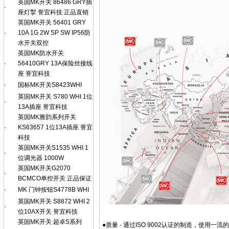
英国MK开关 86486 GRY插
·
座灯掣 誉宜科技 正品直销
英国MK开关 56401 GRY
·
10A 1G 2W SP SW IP56防
水开关双控
英国MK防水开关
·
56410GRY 13A保险丝接线
座 誉宜科技
·
国标MK开关S8423WHI
英国MK开关 S780 WHI 1位
·
13A插座 誉宜科技
英国MK雅韵系列开关
·
KS63657 1位13A插座 誉宜
科技
英国MK开关S1535 WHI 1
·
位调光器 1000W
英国MK开关G2070
·
BCMCO单控开关 正品保证
·
MK 门钟按钮S4778B WHI
英国MK开关 S8872 WHI 2
·
位10AX开关 誉宜科技
英国MK开关 超卓S系列
●质量 - 通过ISO 9002认证的制造，使用一