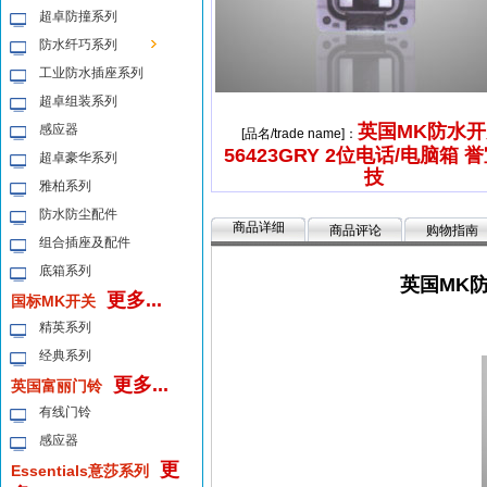
超卓防撞系列
防水纤巧系列
工业防水插座系列
超卓组装系列
英国MK防水开
感应器
[品名/trade name]：
56423GRY 2位电话/电脑箱 
超卓豪华系列
技
雅柏系列
防水防尘配件
商品详细
商品评论
购物指南
组合插座及配件
底箱系列
英国MK防
更多...
国标MK开关
精英系列
经典系列
更多...
英国富丽门铃
有线门铃
感应器
更
Essentials意莎系列