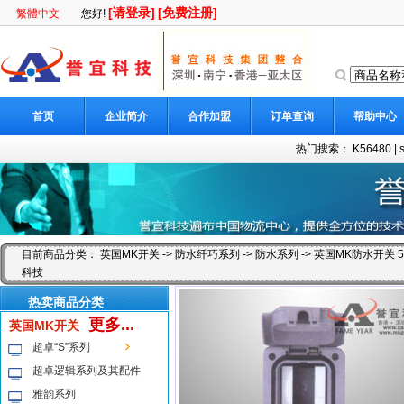
[请登录]
[免费注册]
繁體中文
您好!
首页
企业简介
合作加盟
订单查询
帮助中心
热门搜索：
K56480
|
目前商品分类：
英国MK开关
->
防水纤巧系列
->
防水系列
-> 英国MK防水开关 5
科技
热卖商品分类
更多...
英国MK开关
超卓“S”系列
超卓逻辑系列及其配件
雅韵系列