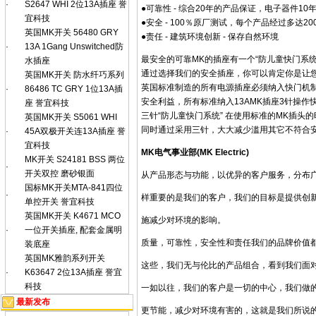
·
S2647 WHI 2位13A插座 誉
●可靠性 - 综合20年的产品保证，电子器件1
宜科技
●安全 - 100％原厂测试，每个产品经过多达2
英国MK开关 56480 GRY
●责任 - 建筑环境创新 - 保存自然环境
·
13A 1Gang Unswitched防
最安全的可靠MK的插座有一个“防儿童快门系
水插座
通过选择我们的安全插座，你可以肯定你是让
英国MK开关 防水纤巧系列
英国标准制造的所有电源插座必须纳入快门机制
·
86486 TC GRY 1位13A插
安全利益，所有标准纳入13AMK插座3针操作
座 誉宜科技
三针“防儿童快门系统” 在使用标准的MK插头
英国MK开关 S5061 WHI
同时通过采用三针，大大减少滥用其它不符合安
·
45A双极开关连13A插座 誉
宜科技
MK电气事业部(MK Electric)
MK开关 S24181 BSS 两位
·
开关双控 磨砂银面
从产品形态与功能，以优异的客户服务，分布
国标MK开关MTA-841四位
·
样重要的是我们的客户，我们的目标是提供创新
单控开关 誉宜科技
英国MK开关 K4671 MCO
施减少对环境的影响。
·
一位开关插座, 配套金属明
质量，可靠性，安全性和责任我们的品牌价值
装底座
英国MK雅韵系列开关
这些，我们无与伦比的产品组合，看到我们面
·
K63647 2位13A插座 誉宜
科技
一如以往，我们的客户是一切的中心，我们做
最新发布
更节能，减少对环境有害的，这就是我们所说的