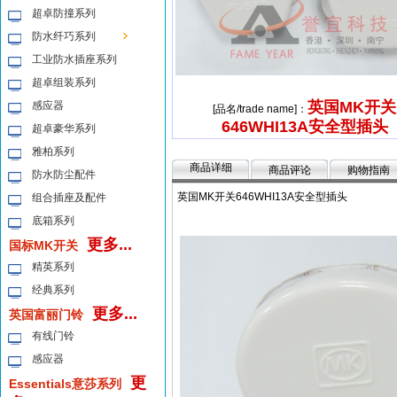
超卓防撞系列
防水纤巧系列
工业防水插座系列
超卓组装系列
英国MK开关
感应器
[品名/trade name]：
646WHI13A安全型插头
超卓豪华系列
雅柏系列
商品详细
商品评论
购物指南
防水防尘配件
英国MK开关646WHI13A安全型插头
组合插座及配件
底箱系列
更多...
国标MK开关
精英系列
经典系列
更多...
英国富丽门铃
有线门铃
感应器
更
Essentials意莎系列