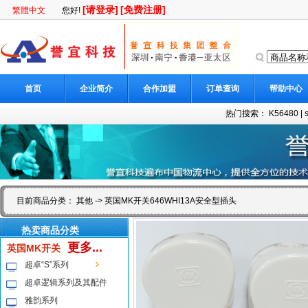
[请登录]
[免费注册]
繁體中文
您好!
首页
企业简介
合作加盟
订单查询
帮助中心
热门搜索：
K56480
|
目前商品分类：
其他
-> 英国MK开关646WHI13A安全型插头
热卖商品分类
更多...
英国MK开关
超卓“S”系列
超卓逻辑系列及其配件
雅韵系列