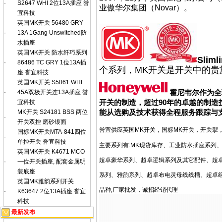
·
S2647 WHI 2位13A插座 誉
业傲华尔集团（Novar）。
宜科技
英国MK开关 56480 GRY
·
13A 1Gang Unswitched防
水插座
英国MK开关 防水纤巧系列
Slim
·
86486 TC GRY 1位13A插
个系列，MK开关是开关中的贵
座 誉宜科技
英国MK开关 S5061 WHI
霍尼韦尔
作为全
·
45A双极开关连13A插座 誉
开关的制造，超过90年的卓越的制造技
宜科技
能从选购及技术获得全程服务跟踪与
MK开关 S24181 BSS 两位
·
开关双控 磨砂银面
誉宜供应英国MK开关，国标MK开关，开关掣，
国标MK开关MTA-841四位
·
单控开关 誉宜科技
主要系列有:MK现货库存、工业防水插座系列
英国MK开关 K4671 MCO
超卓豪华系列、超卓逻辑系列及其它配件、超
·
一位开关插座, 配套金属明
装底座
系列、雅韵系列、超卓布电灵母线线槽、超卓组
英国MK雅韵系列开关
品种,厂家批发，诚招经销代理
·
K63647 2位13A插座 誉宜
科技
最新发布