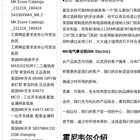
●责任 - 建筑环境创新 - 保存自然环境
MK Ecore Catalogs
·
_231218_180424
最安全的可靠MK的插座有一个“防儿童快门系
·
S4338XWHI_MK 2
通过选择我们的安全插座，你可以肯定你是让
MK Ecore Catalogs
英国标准制造的所有电源插座必须纳入快门机制
·
_231218_180424
安全利益，所有标准纳入13AMK插座3针操作
工商网监要求发布公司营业
三针“防儿童快门系统” 在使用标准的MK插头
·
执照
同时通过采用三针，大大减少滥用其它不符合安
工商网监要求发布公司营业
·
MK电气事业部(MK Electric)
执照
英国MK插座开关
从产品形态与功能，以优异的客户服务，分布
·
MAS1023GRY二三极插座
样重要的是我们的客户，我们的目标是提供创新
灯掣 誉宜科技 正品直销
英国MK开关 86486 GRY插
施减少对环境的影响。
·
座灯掣 誉宜科技 正品直销
英国MK开关 K4673
质量，可靠性，安全性和责任我们的品牌价值
·
MCO，三位开关插座,配套
这些，我们无与伦比的产品组合，看到我们面
金属明装底座
英国MK开关 K4671 MCO
一如以往，我们的客户是一切的中心，我们做
·
一位开关插座, 配套金属明
更节能，减少对环境有害的，这就是我们所说的
装底座
英国MK开关 5837WHI 2位
·
USB changing
霍尼韦尔介绍