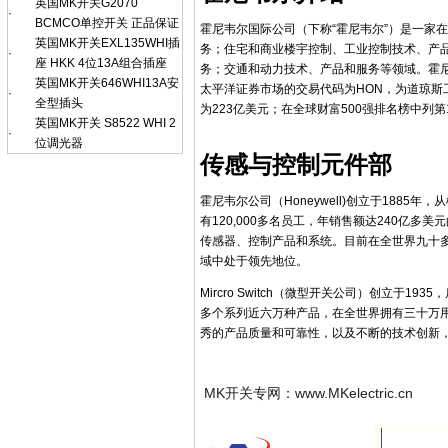
英国MK开关G2070
·
BCMCO单控开关 正品保证
霍尼韦尔国际公司（下称“霍尼韦尔”）是一家
英国MK开关EXL135WHI插
务；住宅和商业楼宇控制、工业控制技术、产
·
座 HKK 4位13A组合插座
务；交通和动力技术、产品和服务等领域。霍尼
英国MK开关646WHI13A安
太平洋证券市场的交易代码为HON，为道琼斯工
·
全型插头
为223亿美元；在全球财富500强排名榜中列第
英国MK开关 S8522 WHI 2
·
位调光器
传感与控制元件部
霍尼韦尔公司（Honeywell)创立于188
有120,000多名员工，年销售额达240亿
传感器、控制产品和系统。目前在全世界九十
域中处于领先地位。
Mircro Switch（微型开关公司）创立于
多个系列近六万种产品，在全世界拥有三十万
秀的产品质量和可靠性，以及不断的技术创新
MK开关专网：www.MKelectric.cn