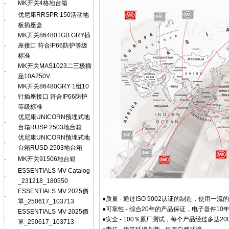
·
MK开关4格地台箱
优尼康RRSPR 150活动地
·
板插座盒
MK开关86480TGB GRY插
·
座接口 符合IP66防护等级
标准
MK开关MAS1023二三极插
·
座10A250V
MK开关86480GRY 1组10
·
针插座接口 符合IP66防护
等级标准
优尼康UNICORN预埋式地
·
台箱RUSP 2503地台箱
优尼康UNICORN预埋式地
·
台箱RUSD 2503地台箱
·
MK开关91506地台箱
ESSENTIALS MV Catalog
·
_231218_180550
ESSENTIALS MV 2025價
·
●质量 - 通过ISO 9002认证的制造，使用一
單_250617_103713
●可靠性 - 综合20年的产品保证，电子器件1
ESSENTIALS MV 2025價
·
●安全 - 100％原厂测试，每个产品经过多达2
單_250617_103713