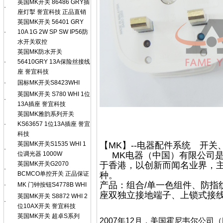
英国MK开关 86486 GRY插
·
座灯掣 誉宜科技 正品直销
英国MK开关 56401 GRY
·
10A 1G 2W SP SW IP56防
水开关双控
英国MK防水开关
·
56410GRY 13A保险丝接线
座 誉宜科技
·
国标MK开关S8423WHI
英国MK开关 S780 WHI 1位
·
13A插座 誉宜科技
英国MK雅韵系列开关
·
KS63657 1位13A插座 誉宜
科技
英国MK开关S1535 WHI 1
【MK】--电器配件系统 开关
·
位调光器 1000W
MK电器（中国）有限公司是霍
英国MK开关G2070
于香港，以创新而闻名业界，主
·
BCMCO单控开关 正品保证
种。
产品：组合/单一色组件、防指
·
MK 门钟按钮S4778B WHI
座双独立接地端子、上锁式接线
英国MK开关 S8872 WHI 2
·
位10AX开关 誉宜科技
英国MK开关 超卓S系列
2007年12月，美国霍尼韦尔公司（H