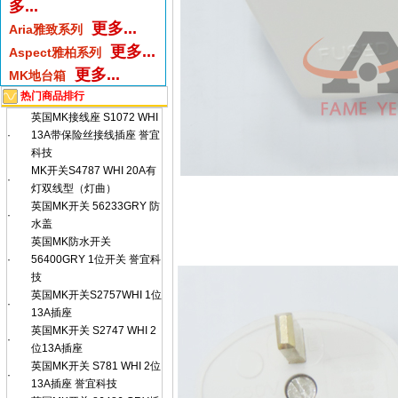
多...
更多...
Aria雅致系列
更多...
Aspect雅柏系列
更多...
MK地台箱
热门商品排行
英国MK接线座 S1072 WHI
·
13A带保险丝接线插座 誉宜
科技
MK开关S4787 WHI 20A有
·
灯双线型（灯曲）
英国MK开关 56233GRY 防
·
水盖
英国MK防水开关
·
56400GRY 1位开关 誉宜科
技
英国MK开关S2757WHI 1位
·
13A插座
英国MK开关 S2747 WHI 2
·
位13A插座
英国MK开关 S781 WHI 2位
·
13A插座 誉宜科技