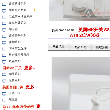
超卓防撞系列
防水纤巧系列
工业防水插座系列
超卓组装系列
英国MK开关 S8
感应器
[品名/trade name]：
WHI 2位调光器
超卓豪华系列
雅柏系列
商品详细
商品评论
购物指南
防水防尘配件
组合插座及配件
底箱系列
更多...
国标MK开关
精英系列
经典系列
更多...
英国富丽门铃
有线门铃
感应器
更
Essentials意莎系列