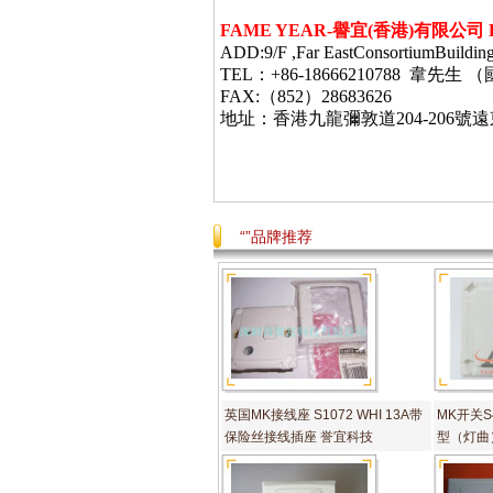
FAME YEAR-
譽宜
(
香港
)
有限公司
ADD:9/F ,Far EastConsortiumBuildin
TEL：+86-18666210788 韋
FAX:（852）28683626
地址：香港九龍彌敦道
204-206
號遠
“”品牌推荐
英国MK接线座 S1072 WHI 13A带
MK开关S4
保险丝接线插座 誉宜科技
型（灯曲