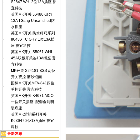
·
S2647 WHI 2位13A插座 誉
宜科技
英国MK开关 56480 GRY
·
13A 1Gang Unswitched防
水插座
英国MK开关 防水纤巧系列
·
86486 TC GRY 1位13A插
座 誉宜科技
英国MK开关 S5061 WHI
·
45A双极开关连13A插座 誉
宜科技
MK开关 S24181 BSS 两位
·
开关双控 磨砂银面
国标MK开关MTA-841四位
·
单控开关 誉宜科技
英国MK开关 K4671 MCO
·
一位开关插座, 配套金属明
装底座
英国MK雅韵系列开关
·
K63647 2位13A插座 誉宜
科技
最新发布