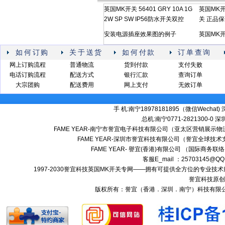
英国MK开关 56401 GRY 10A 1G
英国MK开
2W SP SW IP56防水开关双控
关 正品
安装电源插座效果图的例子
英国MK开关
如何订购
关于送货
如何付款
订单查询
网上订购流程
普通物流
货到付款
支付失败
电话订购流程
配送方式
银行汇款
查询订单
大宗团购
配送费用
网上支付
无效订单
手 机:南宁18978181895（微信Wechat) 深
总机:南宁0771-2821300-0 深圳:
FAME YEAR-南宁市誉宜电子科技有限公司（亚太区营销展示物流
FAME YEAR-深圳市誉宜科技有限公司（誉宜全球技术
FAME YEAR- 譽宜(香港)有限公司 （国际商务联
客服E_mail ：25703145@QQ
1997-2030誉宜科技英国MK开关专网——拥有可提供全方位的专业
誉宜科技原创
版权所有：誉宜（香港．深圳．南宁）科技有限公司 南