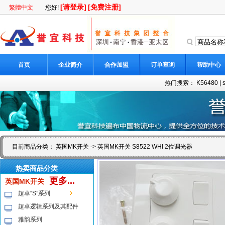
[请登录]
[免费注册]
繁體中文
您好!
首页
企业简介
合作加盟
订单查询
帮助中心
热门搜索：
K56480
|
目前商品分类：
英国MK开关
-> 英国MK开关 S8522 WHI 2位调光器
热卖商品分类
更多...
英国MK开关
超卓“S”系列
超卓逻辑系列及其配件
雅韵系列