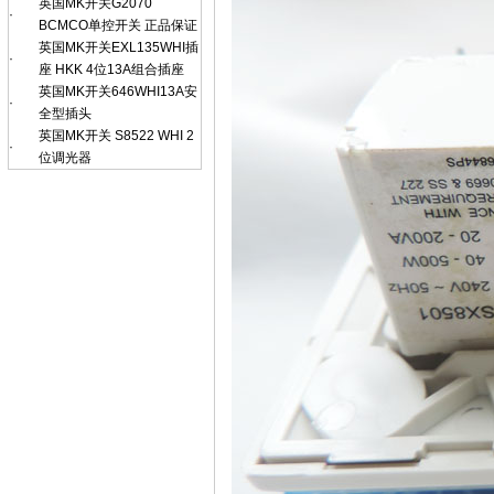
英国MK开关G2070
·
BCMCO单控开关 正品保证
英国MK开关EXL135WHI插
·
座 HKK 4位13A组合插座
英国MK开关646WHI13A安
·
全型插头
英国MK开关 S8522 WHI 2
·
位调光器