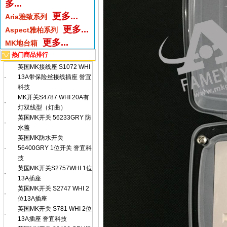
多...
更多...
Aria雅致系列
更多...
Aspect雅柏系列
更多...
MK地台箱
热门商品排行
英国MK接线座 S1072 WHI
·
13A带保险丝接线插座 誉宜
科技
MK开关S4787 WHI 20A有
·
灯双线型（灯曲）
英国MK开关 56233GRY 防
·
水盖
英国MK防水开关
·
56400GRY 1位开关 誉宜科
技
英国MK开关S2757WHI 1位
·
13A插座
英国MK开关 S2747 WHI 2
·
位13A插座
英国MK开关 S781 WHI 2位
·
13A插座 誉宜科技