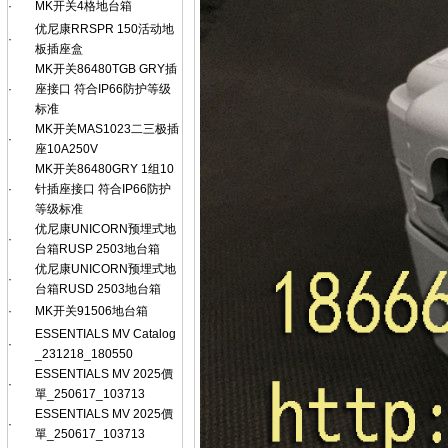
·
MK开关4格地台箱
优尼康RRSPR 150活动地
·
板插座盒
MK开关86480TGB GRY插
·
座接口 符合IP66防护等级
标准
MK开关MAS1023二三极插
·
座10A250V
MK开关86480GRY 1组10
·
针插座接口 符合IP66防护
等级标准
优尼康UNICORN预埋式地
·
台箱RUSP 2503地台箱
优尼康UNICORN预埋式地
·
台箱RUSD 2503地台箱
·
MK开关91506地台箱
ESSENTIALS MV Catalog
·
_231218_180550
ESSENTIALS MV 2025價
·
單_250617_103713
ESSENTIALS MV 2025價
·
單_250617_103713