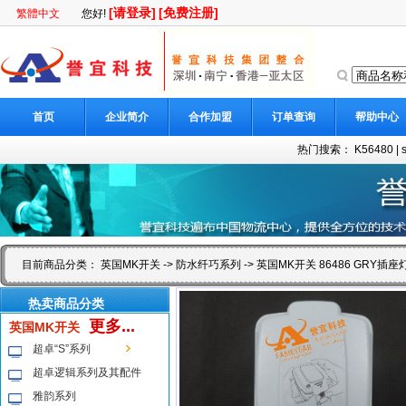
[请登录]
[免费注册]
繁體中文
您好!
首页
企业简介
合作加盟
订单查询
帮助中心
热门搜索：
K56480
|
目前商品分类：
英国MK开关
->
防水纤巧系列
-> 英国MK开关 86486 GRY插
热卖商品分类
更多...
英国MK开关
超卓“S”系列
超卓逻辑系列及其配件
雅韵系列