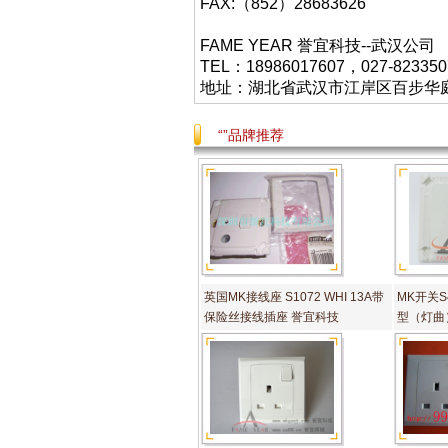
FAX:（852）28683626
FAME YEAR 誉宜科技--武汉公司
TEL：18986017607，027-823350
地址：湖北省武汉市江岸区百步华庭403栋
“”品牌推荐
英国MK接线座 S1072 WHI 13A带
MK开关S4
保险丝接线插座 誉宜科技
型（灯曲