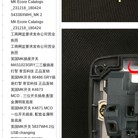
MK Ecore Catalogs
·
_231218_180424
·
S4338XWHI_MK 2
MK Ecore Catalogs
·
_231218_180424
工商网监要求发布公司营业
·
执照
工商网监要求发布公司营业
·
执照
英国MK插座开关
·
MAS1023GRY二三极插座
灯掣 誉宜科技 正品直销
英国MK开关 86486 GRY插
·
座灯掣 誉宜科技 正品直销
英国MK开关 K4673
·
MCO，三位开关插座,配套
金属明装底座
英国MK开关 K4671 MCO
·
一位开关插座, 配套金属明
装底座
英国MK开关 5837WHI 2位
·
USB changing