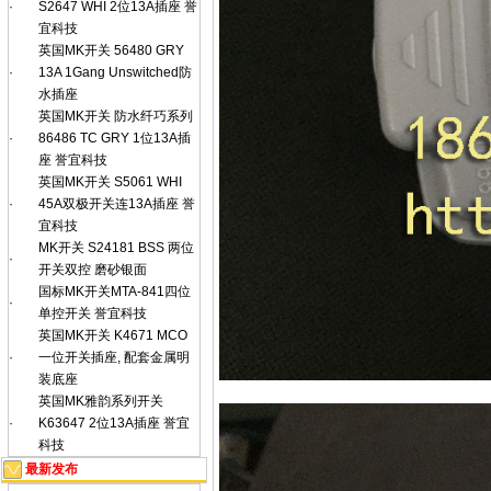
·
S2647 WHI 2位13A插座 誉
宜科技
英国MK开关 56480 GRY
·
13A 1Gang Unswitched防
水插座
英国MK开关 防水纤巧系列
·
86486 TC GRY 1位13A插
座 誉宜科技
英国MK开关 S5061 WHI
·
45A双极开关连13A插座 誉
宜科技
MK开关 S24181 BSS 两位
·
开关双控 磨砂银面
国标MK开关MTA-841四位
·
单控开关 誉宜科技
英国MK开关 K4671 MCO
·
一位开关插座, 配套金属明
装底座
英国MK雅韵系列开关
·
K63647 2位13A插座 誉宜
科技
最新发布