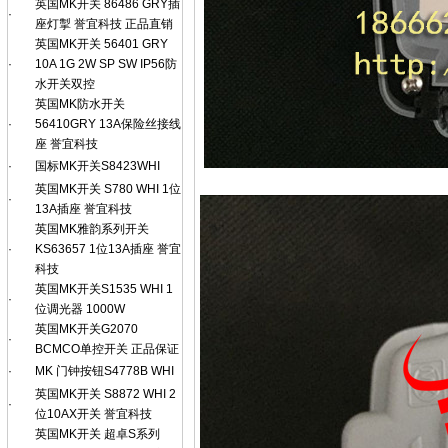
英国MK开关 86486 GRY插
·
座灯掣 誉宜科技 正品直销
英国MK开关 56401 GRY
·
10A 1G 2W SP SW IP56防
水开关双控
英国MK防水开关
·
56410GRY 13A保险丝接线
座 誉宜科技
·
国标MK开关S8423WHI
英国MK开关 S780 WHI 1位
·
13A插座 誉宜科技
英国MK雅韵系列开关
·
KS63657 1位13A插座 誉宜
科技
英国MK开关S1535 WHI 1
·
位调光器 1000W
英国MK开关G2070
·
BCMCO单控开关 正品保证
·
MK 门钟按钮S4778B WHI
英国MK开关 S8872 WHI 2
·
位10AX开关 誉宜科技
英国MK开关 超卓S系列