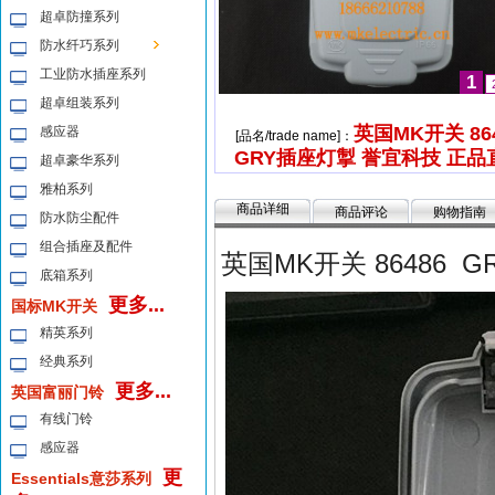
超卓防撞系列
防水纤巧系列
工业防水插座系列
1
超卓组装系列
英国MK开关 86
感应器
[品名/trade name]：
GRY插座灯掣 誉宜科技 正品
超卓豪华系列
雅柏系列
商品详细
商品评论
购物指南
防水防尘配件
组合插座及配件
英国MK开关 86486 
底箱系列
更多...
国标MK开关
精英系列
经典系列
更多...
英国富丽门铃
有线门铃
感应器
更
Essentials意莎系列