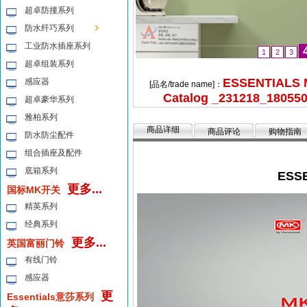
超卓防撞系列
防水纤巧系列
工业防水插座系列
1
2
3
超卓组装系列
ESSENTIALS 
感应器
[品名/trade name]：
Catalog _231218_18055
超卓豪华系列
雅柏系列
商品详细
商品评论
购物指南
防水防尘配件
组合插座及配件
底箱系列
ESSE
更多...
国标MK开关
精英系列
经典系列
更多...
英国富丽门铃
有线门铃
感应器
更
Essentials意莎系列