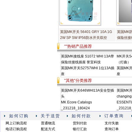
英国MK开关 56401 GRY 10A 1G
英国MK防
2W SP SW IP56防水开关双控
保险丝接
""热销产品推荐
英国MK接线座 S1072 WHI 13A带
MK开关S4
保险丝接线插座 誉宜科技
（灯曲）
英国MK开关S2757WHI 1位13A插
英国MK开关
座
座
"其他"分类推荐
英国MK开关646WHI13A安全型插
英国MK开关
头
changing
MK Ecore Catalogs
ESSENTI
_231218_180424
_231218
如何订购
关于送货
如何付款
订单查询
网上订购流程
普通物流
货到付款
支付失败
电话订购流程
配送方式
银行汇款
查询订单