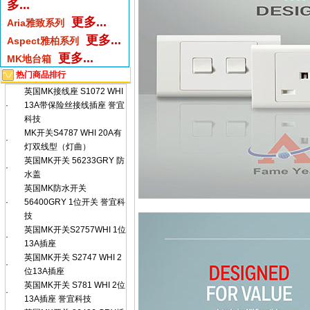
多...
更多...
Aria雅致系列
更多...
Aspect雅柏系列
更多...
MK地台箱
热门商品排行
英国MK接线座 S1072 WHI
·
13A带保险丝接线插座 誉宜
科技
MK开关S4787 WHI 20A有
·
灯双线型（灯曲）
英国MK开关 56233GRY 防
·
水盖
英国MK防水开关
·
56400GRY 1位开关 誉宜科
技
英国MK开关S2757WHI 1位
·
13A插座
英国MK开关 S2747 WHI 2
·
位13A插座
英国MK开关 S781 WHI 2位
·
13A插座 誉宜科技