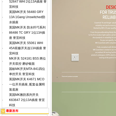
·
S2647 WHI 2位13A插座 誉
宜科技
英国MK开关 56480 GRY
·
13A 1Gang Unswitched防
水插座
英国MK开关 防水纤巧系列
·
86486 TC GRY 1位13A插
座 誉宜科技
英国MK开关 S5061 WHI
·
45A双极开关连13A插座 誉
宜科技
MK开关 S24181 BSS 两位
·
开关双控 磨砂银面
国标MK开关MTA-841四位
·
单控开关 誉宜科技
英国MK开关 K4671 MCO
·
一位开关插座, 配套金属明
装底座
英国MK雅韵系列开关
·
K63647 2位13A插座 誉宜
科技
最新发布