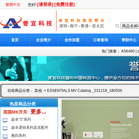
[请登录]
[免费注册]
繁體中文
您好!
首页
企业简介
合作加盟
订单查询
帮助中心
热门搜索：
K56480
|
目前商品分类：
其他
-> ESSENTIALS MV Catalog _231218_180550
热卖商品分类
更多...
英国MK开关
超卓“S”系列
超卓逻辑系列及其配件
雅韵系列