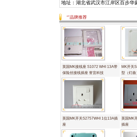
地址：湖北省武汉市江岸区百步华庭403栋
“”品牌推荐
英国MK接线座 S1072 WHI 13A带
MK开关S4
保险丝接线插座 誉宜科技
型（灯曲
英国MK开关S2757WHI 1位13A插
英国MK开关
座
插座