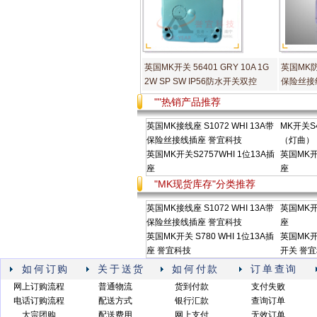
英国MK开关 56401 GRY 10A 1G
英国MK防
2W SP SW IP56防水开关双控
保险丝接
""热销产品推荐
英国MK接线座 S1072 WHI 13A带
MK开关S4
保险丝接线插座 誉宜科技
（灯曲）
英国MK开关S2757WHI 1位13A插
英国MK开关
座
座
"MK现货库存"分类推荐
英国MK接线座 S1072 WHI 13A带
英国MK开关
保险丝接线插座 誉宜科技
座
英国MK开关 S780 WHI 1位13A插
英国MK开关
座 誉宜科技
开关 誉
如何订购
关于送货
如何付款
订单查询
网上订购流程
普通物流
货到付款
支付失败
电话订购流程
配送方式
银行汇款
查询订单
大宗团购
配送费用
网上支付
无效订单