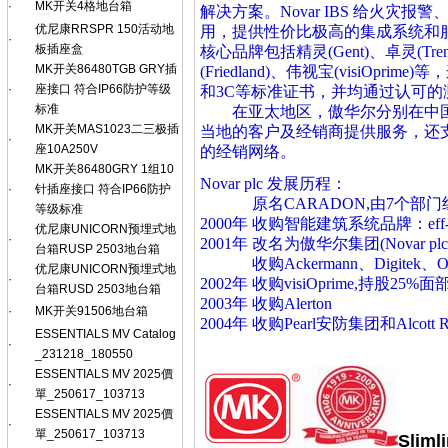
·
MK开关4格地台箱
解决方案。Novar IBS 给火
优尼康RRSPR 150活动地
用，提供性价比极高的集成系统和
·
板插座盒
核心品牌包括精灵(Gent)、卓灵(Trend)
MK开关86480TGB GRY插
(Friedland)、伟视宝(visiOp
·
座接口 符合IP66防护等级
和3C等标准证书，并均通过认可的
标准
在亚太地区，傲华尔分别在中国
MK开关MAS1023二三极插
当地的客户及经销商提供服务，还
·
座10A250V
的经销网络。
MK开关86480GRY 1组10
Novar plc 发展历程：
·
针插座接口 符合IP66防护
原名CARADON,由7个部门
等级标准
2000年 收购智能建筑系统品牌：eff-eff
优尼康UNICORN预埋式地
·
2001年 改名为傲华尔集团(Novar pl
台箱RUSP 2503地台箱
收购Ackermann、Digitek、Optim、
优尼康UNICORN预埋式地
·
2002年 收购visiOprime,持股25
台箱RUSD 2503地台箱
2003年 收购Alerton
·
MK开关91506地台箱
2004年 收购Pearl安防集团和Alcott R
ESSENTIALS MV Catalog
·
_231218_180550
ESSENTIALS MV 2025價
·
單_250617_103713
ESSENTIALS MV 2025價
·
單_250617_103713
Slim