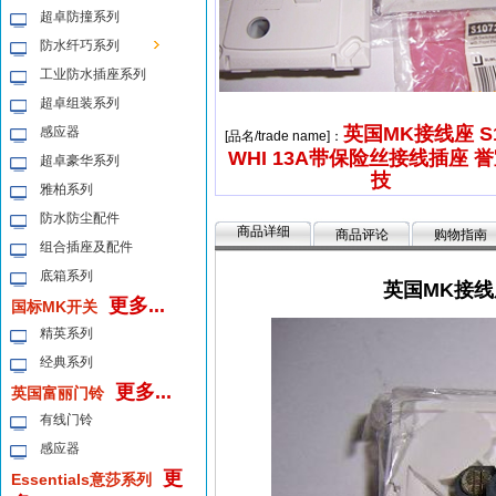
超卓防撞系列
防水纤巧系列
工业防水插座系列
超卓组装系列
英国MK接线座 S1
感应器
[品名/trade name]：
WHI 13A带保险丝接线插座 
超卓豪华系列
技
雅柏系列
防水防尘配件
商品详细
商品评论
购物指南
组合插座及配件
底箱系列
英国MK接线座
更多...
国标MK开关
精英系列
经典系列
更多...
英国富丽门铃
有线门铃
感应器
更
Essentials意莎系列