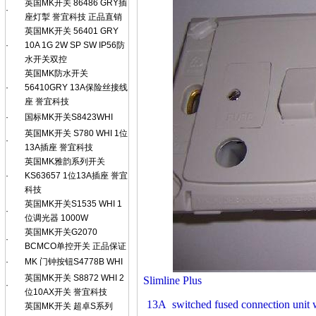
英国MK开关 86486 GRY插
·
座灯掣 誉宜科技 正品直销
英国MK开关 56401 GRY
·
10A 1G 2W SP SW IP56防
水开关双控
英国MK防水开关
·
56410GRY 13A保险丝接线
座 誉宜科技
·
国标MK开关S8423WHI
英国MK开关 S780 WHI 1位
·
13A插座 誉宜科技
英国MK雅韵系列开关
·
KS63657 1位13A插座 誉宜
科技
英国MK开关S1535 WHI 1
·
位调光器 1000W
英国MK开关G2070
·
BCMCO单控开关 正品保证
·
MK 门钟按钮S4778B WHI
英国MK开关 S8872 WHI 2
Slimline Plus
·
位10AX开关 誉宜科技
13A switched fused connection unit w
英国MK开关 超卓S系列