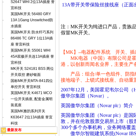
·
S2647 WHI 2位13A插座 誉
13A带开关带保险丝接线座（正面
宜科技
英国MK开关 56480 GRY
·
13A 1Gang Unswitched防
注：MK开关为纯进口产品，贵族
水插座
假冒MK开关。
英国MK开关 防水纤巧系列
·
86486 TC GRY 1位13A插
座 誉宜科技
英国MK开关 S5061 WHI
【MK】--电器配件系统 开关、插
·
45A双极开关连13A插座 誉
MK电器（中国）有限公司是霍尼
宜科技
港，以创新而闻名业界，主要生产各
MK开关 S24181 BSS 两位
·
产品：组合/单一色组件、防指纹
开关双控 磨砂银面
接地端子、上锁式接线座、自动重置
国标MK开关MTA-841四位
·
单控开关 誉宜科技
2007年12月，美国霍尼韦尔公司（H
英国MK开关 K4671 MCO
傲华尔集团（Novar）。
·
一位开关插座, 配套金属明
英国傲华尔集团（Novar plc）简介
装底座
英国MK雅韵系列开关
英国傲华尔集团（Novar plc）
·
K63647 2位13A插座 誉宜
敦，并在伦敦股票交易所上市（股票
科技
300个多个办事机构，业务网络覆盖
最新发布
傲华尔智能建筑系统(Novar 