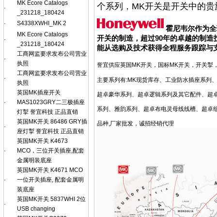
MK Ecore Catalogs
个系列，MK开关是开关中的贵
·
_231218_180424
·
S4338XWHI_MK 2
霍尼韦尔
作为全
MK Ecore Catalogs
开关的制造，超过90年的卓越的制造技
·
_231218_180424
能从选购及技术获得全程服务跟踪与
工商网监要求发布公司营业
·
执照
誉宜供应英国MK开关，国标MK开关，开关掣，
工商网监要求发布公司营业
·
主要系列有:MK现货库存、工业防水插座系列
执照
英国MK插座开关
超卓豪华系列、超卓逻辑系列及其它配件、超
·
MAS1023GRY二三极插座
系列、雅韵系列、超卓布电灵母线线槽、超卓组
灯掣 誉宜科技 正品直销
英国MK开关 86486 GRY插
品种,厂家批发，诚招经销代理
·
座灯掣 誉宜科技 正品直销
英国MK开关 K4673
·
MCO，三位开关插座,配套
金属明装底座
英国MK开关 K4671 MCO
·
一位开关插座, 配套金属明
装底座
英国MK开关 5837WHI 2位
·
USB changing