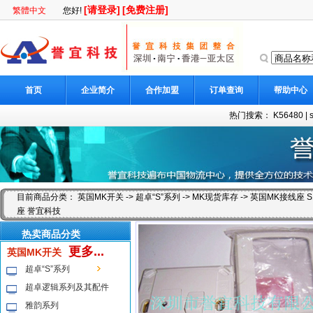
[请登录]
[免费注册]
繁體中文
您好!
首页
企业简介
合作加盟
订单查询
帮助中心
热门搜索：
K56480
|
目前商品分类：
英国MK开关
->
超卓“S”系列
->
MK现货库存
-> 英国MK接线座 S
座 誉宜科技
热卖商品分类
更多...
英国MK开关
超卓“S”系列
超卓逻辑系列及其配件
雅韵系列