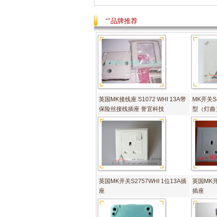
“”品牌推荐
英国MK接线座 S1072 WHI 13A带
MK开关S4
保险丝接线插座 誉宜科技
型（灯曲
英国MK开关S2757WHI 1位13A插
英国MK开关
座
插座