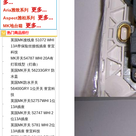
多...
更多...
Aria雅致系列
更多...
Aspect雅柏系列
更多...
MK地台箱
热门商品排行
英国MK接线座 S1072 WHI
·
13A带保险丝接线插座 誉宜
科技
MK开关S4787 WHI 20A有
·
灯双线型（灯曲）
英国MK开关 56233GRY 防
·
水盖
英国MK防水开关
·
56400GRY 1位开关 誉宜科
技
英国MK开关S2757WHI 1位
·
13A插座
英国MK开关 S2747 WHI 2
·
位13A插座
英国MK开关 S781 WHI 2位
·
13A插座 誉宜科技