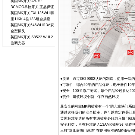
英国MK开关G2070
·
BCMCO单控开关 正品保证
英国MK开关EXL135WHI插
·
座 HKK 4位13A组合插座
英国MK开关646WHI13A安
·
全型插头
英国MK开关 S8522 WHI 2
·
位调光器
●质量 - 通过ISO 9002认证的制造，使用一
●可靠性 - 综合20年的产品保证，电子器件1
●安全 - 100％原厂测试，每个产品经过多达2
●责任 - 建筑环境创新 - 保存自然环境
最安全的可靠MK的插座有一个“防儿童快门系
通过选择我们的安全插座，你可以肯定你是让
英国标准制造的所有电源插座必须纳入快门机制
安全利益，所有标准纳入13AMK插座3针操作
三针“防儿童快门系统” 在使用标准的MK插头